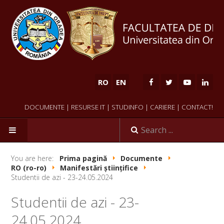
RO
EN
DOCUMENTE
|
RESURSE IT
|
STUDINFO
|
CARIERE
|
CONTACT!
HOME
You are here:
Prima pagină
Documente
RO (ro-ro)
Manifestări științifice
Studentii de azi - 23-24.05.2024
Studentii de azi - 23-
24.05.2024