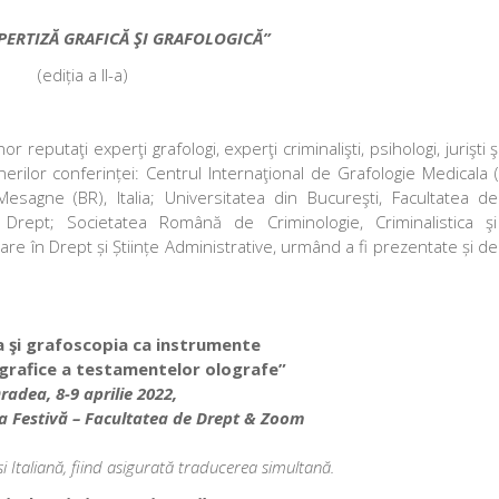
PERTIZĂ GRAFICĂ ŞI GRAFOLOGICĂ”
(ediția a II-a)
r reputaţi experţi grafologi, experţi criminalişti, psihologi, jurişti 
tenerilor conferinței: Centrul Internaţional de Grafologie Medicala 
 Mesagne (BR), Italia; Universitatea din Bucureşti, Facultatea d
e Drept; Societatea Română de Criminologie, Criminalistica şi 
tare în Drept și Științe Administrative, urmând a fi prezentate și d
a şi grafoscopia ca instrumente
 grafice a testamentelor olografe”
radea, 8-9 aprilie 2022,
la Festivă – Facultatea de Drept & Zoom
i Italiană, fiind asigurată traducerea simultană.