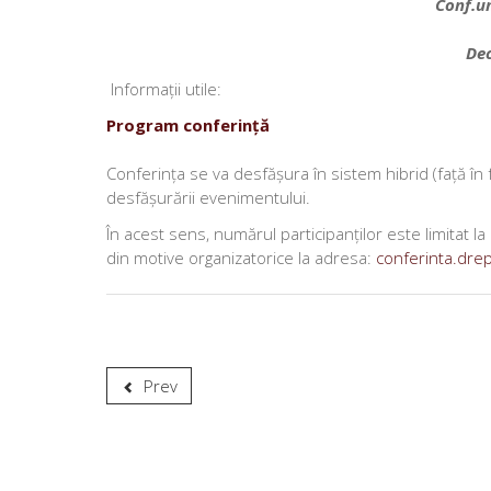
Conf.un
Dec
Informații utile:
Program conferință
Conferința se va desfășura în sistem hibrid (față în
desfășurării evenimentului.
În acest sens, numărul participanților este limitat la
din motive organizatorice la adresa:
conferinta.dr
Prev