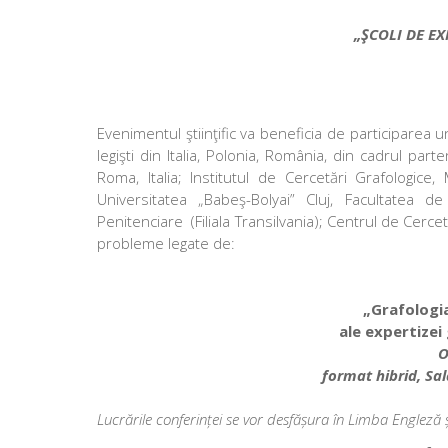
„ŞCOLI DE EX
Evenimentul ştiinţific va beneficia de participarea uno
legişti din Italia, Polonia, România, din cadrul par
Roma, Italia; Institutul de Cercetări Grafologice,
Universitatea „Babeş-Bolyai” Cluj, Facultatea d
Penitenciare (Filiala Transilvania); Centrul de Cerce
probleme legate de:
„Grafologi
ale expertizei
O
format hibrid, Sa
Lucrările conferinței se vor desfășura în Limba Engleză ș