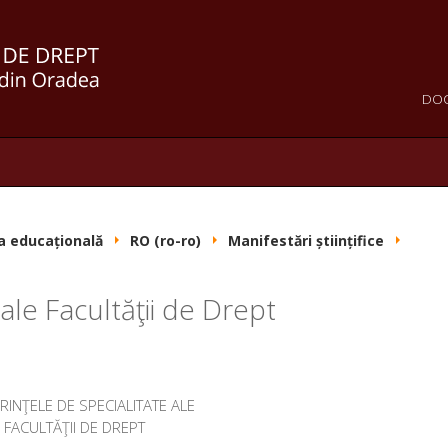
DO
a educațională
RO (ro-ro)
Manifestări științifice
ale Facultăţii de Drept
INŢELE DE SPECIALITATE ALE
FACULTĂŢII DE DREPT