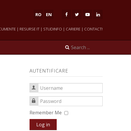
RO
EN
CUMENTE
|
RESURSE IT
|
STUDINFO
|
CARIERE
|
CONTACT!
AUTENTIFICARE
Username
Password
Remember Me
Log in