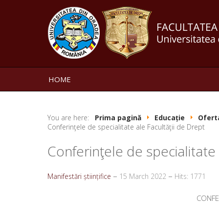
HOME
You are here:
Prima pagină
Educație
Ofert
Conferinţele de specialitate ale Facultăţii de Drept
Conferinţele de specialitate 
Manifestări științifice
15 March 2022
Hits: 1771
CONFER