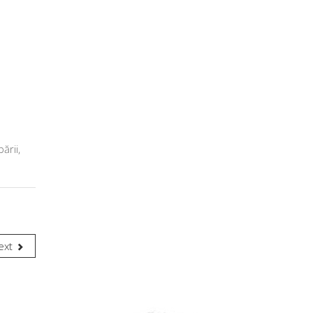
ării,
ext