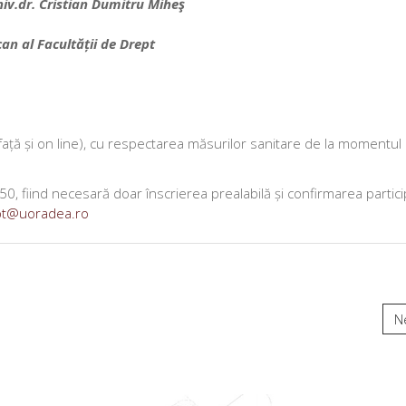
iv.dr. Cristian Dumitru Miheş
an al Facultății de Drept
 față și on line), cu respectarea măsurilor sanitare de la momentul
 50, fiind necesară doar înscrierea prealabilă și confirmarea particip
ept@uoradea.ro
N