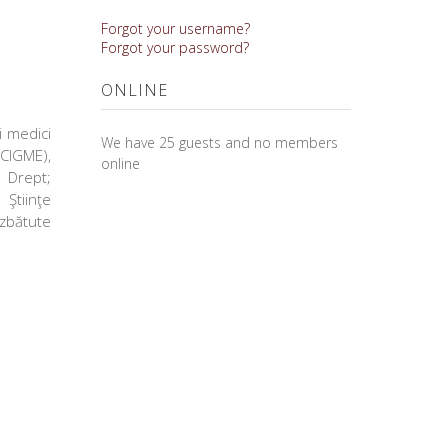
Forgot your username?
Forgot your password?
ONLINE
şi medici
We have 25 guests and no members
(CIGME),
online
e Drept;
Ştiinţe
ezbătute