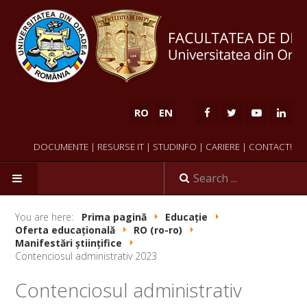
RO
EN
DOCUMENTE
|
RESURSE IT
|
STUDINFO
|
CARIERE
|
CONTACT!
HOME
You are here:
Prima pagină
Educație
Oferta educațională
RO (ro-ro)
Manifestări științifice
Contenciosul administrativ 2023
Contenciosul administrativ