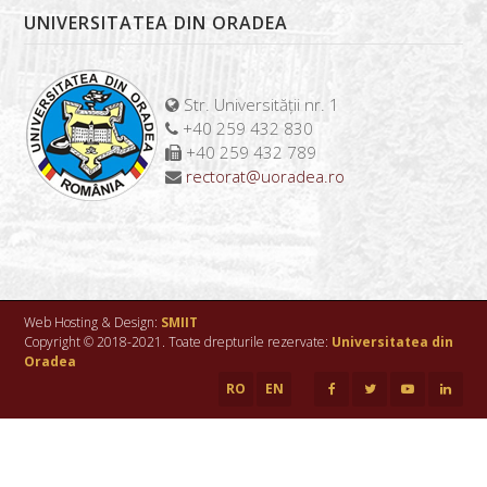
UNIVERSITATEA DIN ORADEA
Str. Universității nr. 1
+40 259 432 830
+40 259 432 789
rectorat@uoradea.ro
Web Hosting & Design:
SMIIT
Copyright © 2018-2021. Toate drepturile rezervate:
Universitatea din
Oradea
RO
EN