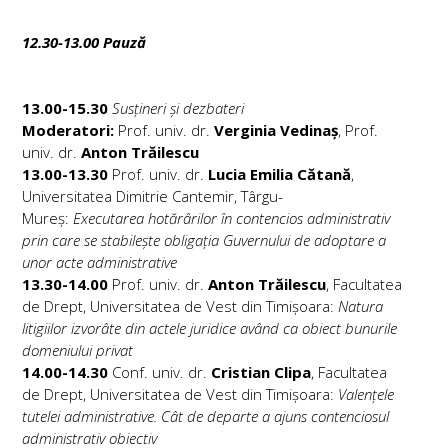
12.30-13.00 Pauză
13.00-15.30
Susțineri și dezbateri
Moderatori:
Prof. univ. dr.
Verginia Vedinaș
, Prof.
univ. dr.
Anton Trăilescu
13.00-13.30
Prof. univ. dr.
Lucia Emilia Cătană
,
Universitatea Dimitrie Cantemir, Târgu-
Mureș:
Executarea hotărârilor în contencios administrativ
prin care se stabilește obligația Guvernului de adoptare a
unor acte administrative
13.30-14.00
Prof. univ. dr.
Anton Trăilescu
, Facultatea
de Drept, Universitatea de Vest din Timișoara:
Natura
litigiilor izvorâte din actele juridice având ca obiect bunurile
domeniului privat
14.00-14.30
Conf. univ. dr.
Cristian Clipa
, Facultatea
de Drept, Universitatea de Vest din Timișoara:
Valențele
tutelei administrative. Cât de departe a ajuns contenciosul
administrativ obiectiv