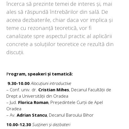
încerca să prezinte temei de interes și, mai
ales să răspundă întrebărilor din sală. De
aceea dezbaterile, chiar daca vor implica și
teme cu rezonanță teoretică, vor fi
canalizate spre aspectul practic al aplicării
concrete a soluțiilor teoretice ce rezultă din
discuții.
P
rogram, speakeri și tematică:
9.30-10.00
Alocuțiuni introductive
– Conf. univ. dr.
Cristian Mihes
, Decanul Facultății de
Drept a Universității din Oradea
– Jud.
Florica Roman
, Președintele Curții de Apel
Oradea
– Av.
Adrian Stancu
, Decanul Baroului Bihor
10.00-12.30
Susțineri și dezbateri