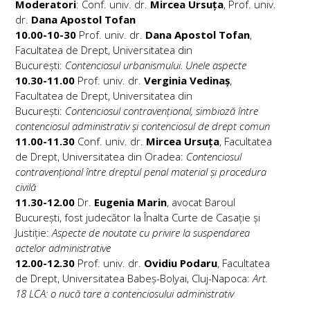
Moderatori
: Conf. univ. dr.
Mircea Ursuța
, Prof. univ.
dr.
Dana Apostol Tofan
10.00-10-30
Prof. univ. dr.
Dana Apostol Tofan
,
Facultatea de Drept, Universitatea din
București:
Contenciosul urbanismului. Unele aspecte
10.30-11.00
Prof. univ. dr.
Verginia Vedinaș
,
Facultatea de Drept, Universitatea din
București:
Contenciosul contravențional, simbioză între
contenciosul administrativ și contenciosul de drept comun
11.00-11.30
Conf. univ. dr.
Mircea Ursuța
, Facultatea
de Drept, Universitatea din Oradea:
Contenciosul
contravențional între dreptul penal material și procedura
civilă
11.30-12.00
Dr.
Eugenia Marin
, avocat Baroul
București, fost judecător la Înalta Curte de Casație și
Justiție:
Aspecte de noutate cu privire la suspendarea
actelor administrative
12.00-12.30
Prof. univ. dr.
Ovidiu Podaru
, Facultatea
de Drept, Universitatea Babeș-Bolyai, Cluj-Napoca:
Art.
18 LCA: o nucă tare a contenciosului administrativ