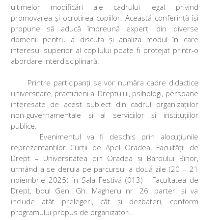
ultimelor modificări ale cadrului legal privind
promovarea și ocrotirea copiilor. Această conferință își
propune să aducă împreună experți din diverse
domenii pentru a discuta și analiza modul în care
interesul superior al copilului poate fi protejat printr-o
abordare interdisciplinară.
Printre participanți se vor număra cadre didactice
universitare, practicieni ai Dreptului, psihologi, persoane
interesate de acest subiect din cadrul organizațiilor
non-guvernamentale și al serviciilor și instituțiilor
publice.
Evenimentul va fi deschis prin alocuțiunile
reprezentanților Curții de Apel Oradea, Facultății de
Drept – Universitatea din Oradea și Baroului Bihor,
urmând a se derula pe parcursul a două zile (20 – 21
noiembrie 2025) în Sala Festivă (013) - Facultatea de
Drept, bdul Gen. Gh. Magheru nr. 26, parter, și va
include atât prelegeri, cât și dezbateri, conform
programului propus de organizatori.