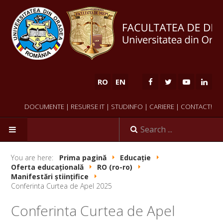
RO
EN
DOCUMENTE
|
RESURSE IT
|
STUDINFO
|
CARIERE
|
CONTACT!
HOME
You are here:
Prima pagină
Educație
Oferta educațională
RO (ro-ro)
Manifestări științifice
Conferinta Curtea de Apel 2025
Conferinta Curtea de Apel