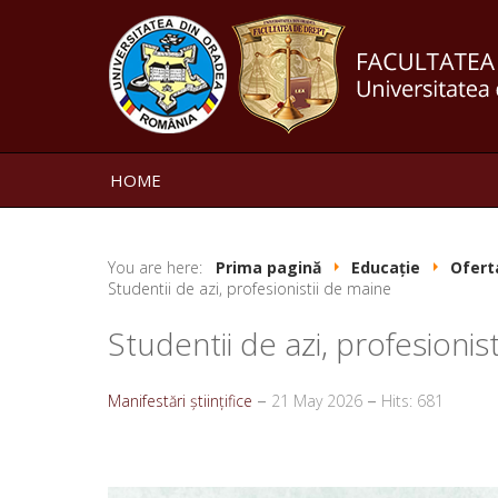
HOME
You are here:
Prima pagină
Educație
Ofert
Studentii de azi, profesionistii de maine
Studentii de azi, profesionis
Manifestări științifice
21 May 2026
Hits: 681