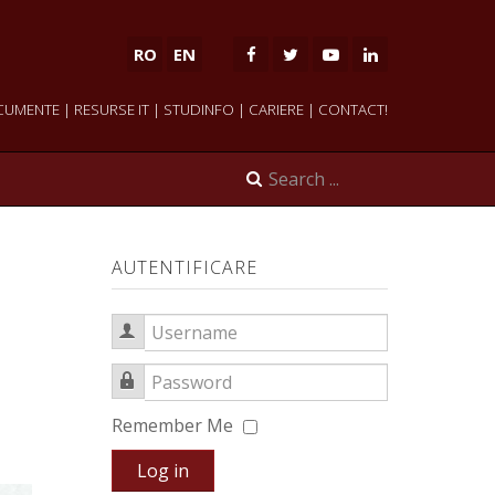
RO
EN
CUMENTE
|
RESURSE IT
|
STUDINFO
|
CARIERE
|
CONTACT!
AUTENTIFICARE
Username
Password
Remember Me
Log in