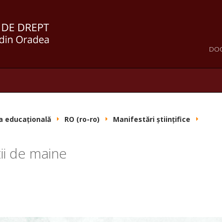
DO
a educațională
RO (ro-ro)
Manifestări științifice
tii de maine