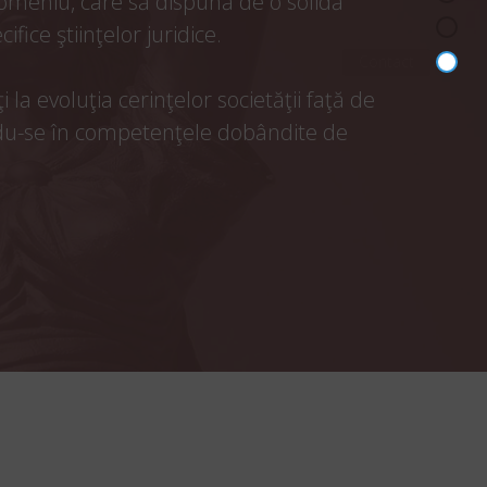
omeniu, care să dispună de o solidă
fice ştiinţelor juridice.
Contact
a evoluţia cerinţelor societăţii faţă de
ndu-se în competenţele dobândite de