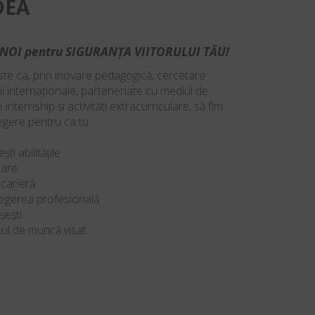
DEA
NOI pentru SIGURANȚA VIITORULUI TĂU!
te ca, prin inovare pedagogică, cercetare
ii internaționale, parteneriate cu mediul de
 internship și activități extracurriculare, să fim
gere pentru ca tu:
ști abilitățile
icare
o carieră
alegerea profesională
șești
ocul de muncă visat.