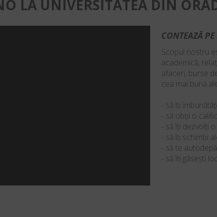
NO LA UNIVERSITATEA DIN ORA
CONTEAZĂ PE 
Scopul nostru es
academică, relaț
afaceri, burse de
cea mai bună ale
- să îți îmbunătățe
- să obții o calif
- să îți dezvolți 
- să îți schimbi 
- să te autodepă
- să îți găsești l