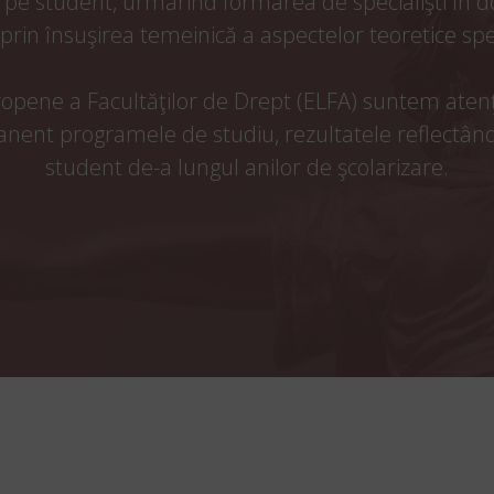
pe student, urmărind formarea de specialişti în d
rin însuşirea temeinică a aspectelor teoretice speci
opene a Facultăţilor de Drept (ELFA) suntem atenţi l
manent programele de studiu, rezultatele reflectâ
student de-a lungul anilor de şcolarizare.