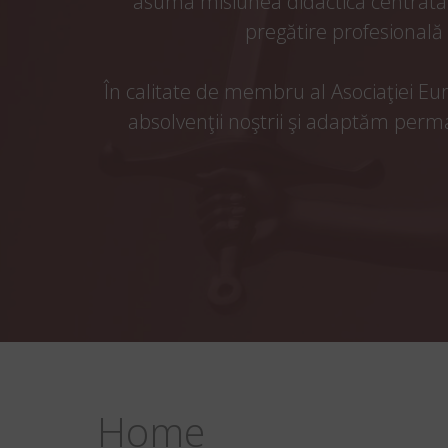
asumă misiunea didactică centrată 
pregătire profesională p
În calitate de membru al Asociaţiei Eur
absolvenţii noştrii şi adaptăm per
Home