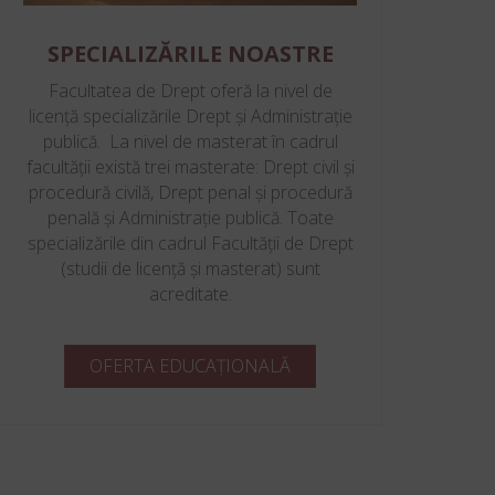
SPECIALIZĂRILE NOASTRE
Facultatea de Drept oferă la nivel de
licență specializările Drept și Administrație
publică. La nivel de masterat în cadrul
facultății există trei masterate: Drept civil și
procedură civilă, Drept penal și procedură
penală și Administrație publică. Toate
specializările din cadrul Facultății de Drept
(studii de licență și masterat) sunt
acreditate.
OFERTA EDUCAȚIONALĂ