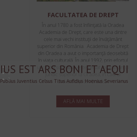
FACULTATEA DE DREPT
În anul 1780 a fost înfiinţată la Oradea
Academia de Drept, care este una dintre
cele mai vechi instituţii de învăţământ
superior din România. Academia de Drept
din Oradea a avut o importanţă deosebită
în viaţa culturală. În anul 1992, prin efortul
IUS EST ARS BONI ET AEQUI
0
unor personalităţi, este reluat învăţământul
1
juridic superior la Oradea, în cadrul
2
Publius Juventius Celsus Titus Aufidius Hoenius Severianus
Universităţii din Oradea.
AFLĂ MAI MULTE