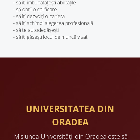
- să îți îmbunătățești abilitățile
- să obții o calificare
- să îți dezvolți o carieră
- să îți schimbi alegerea profesională
- să te autodepășești
- să îți găsești locul de muncă visat.
UNIVERSITATEA DIN
ORADEA
Misiunea Universităţii din Oradea este să