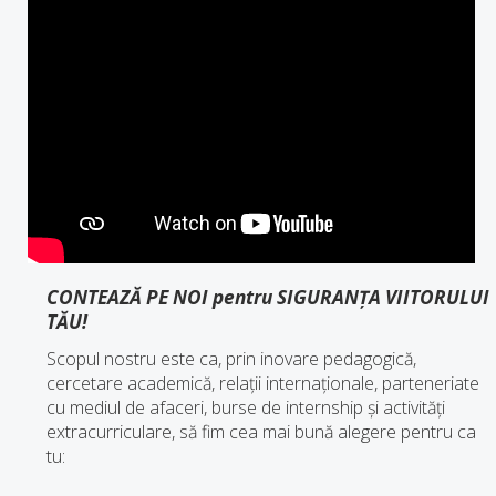
CONTEAZĂ PE NOI pentru SIGURANȚA VIITORULUI
TĂU!
Scopul nostru este ca, prin inovare pedagogică,
cercetare academică, relații internaționale, parteneriate
cu mediul de afaceri, burse de internship și activități
extracurriculare, să fim cea mai bună alegere pentru ca
tu: