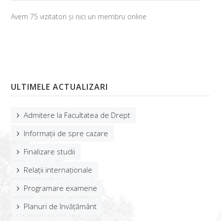
Manifestări științifice
Avem 75 vizitatori și nici un membru online
Planuri/teme/rezultate
EDUCAȚIE
Oferta educațională
ULTIMELE ACTUALIZARI
Planuri de învățământ
STUDENȚI
Admitere la Facultatea de Drept
Orar
Informații de spre cazare
Programare examene
Finalizare studii
Relații internaționale
Finalizare studii
Programare examene
Burse studențești
Planuri de învățământ
Tabere pentru studenți