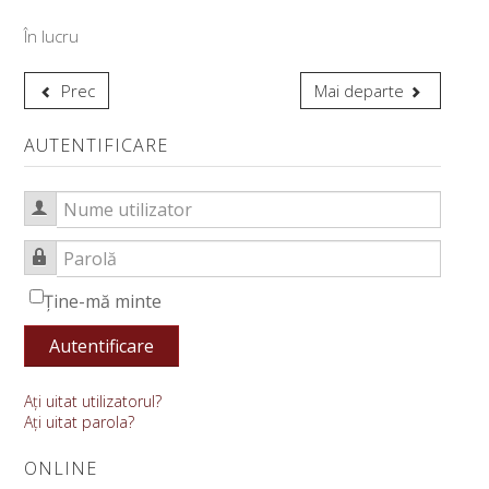
Despre noi
În lucru
Conducere
Consiliul facultății
Prec
Mai departe
Administraţie
AUTENTIFICARE
Relații internaționale
Nume utilizator
Alegeri academice
Parolă
ARACIS
Ţine-mă minte
DEPARTAMENT
Autentificare
CERCETARE
Aţi uitat utilizatorul?
Centrul de cercetare
Aţi uitat parola?
Revista Facultății de Drept Oradea
ONLINE