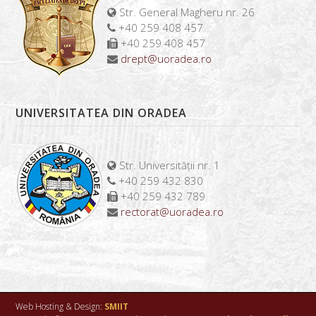
Str. General Magheru nr. 26
+40 259 408 457
+40 259 408 457
drept@uoradea.ro
UNIVERSITATEA DIN ORADEA
Str. Universității nr. 1
+40 259 432 830
+40 259 432 789
rectorat@uoradea.ro
Web Hosting & Design:
SMIIT