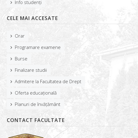
Info studenți
Despre cazare
Info studenți
CELE MAI ACCESATE
Relații internaționale
Orar
ADMITERE
Programare examene
ALUMNI
Burse
Finalizare studii
Admitere la Facultatea de Drept
Oferta educațională
Planuri de învățământ
CONTACT FACULTATE