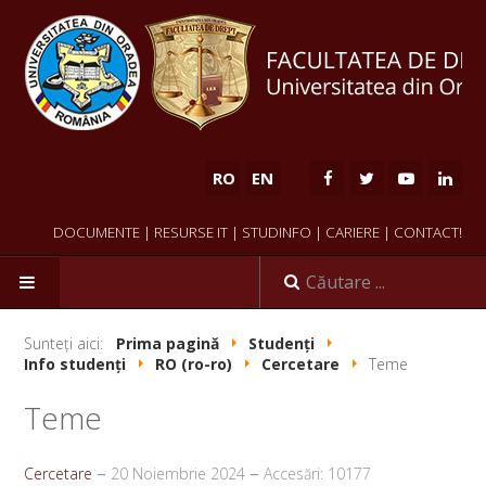
RO
EN
DOCUMENTE
|
RESURSE IT
|
STUDINFO
|
CARIERE
|
CONTACT!
Sunteți aici:
Prima pagină
Studenți
Info studenți
RO (ro-ro)
Cercetare
Teme
NOUTĂȚI
Teme
FACULTATE
Cercetare
20 Noiembrie 2024
Accesări: 10177