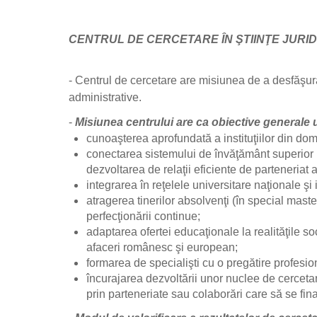
CENTRUL DE CERCETARE ÎN ŞTIINŢE JURID
- Centrul de cercetare are misiunea de a desfăşura a
administrative.
-
Misiunea centrului are ca obiective generale
cunoaşterea aprofundată a instituţiilor din dome
conectarea sistemului de învăţământ superior r
dezvoltarea de relaţii eficiente de parteneriat at
integrarea în reţelele universitare naţionale şi
atragerea tinerilor absolvenţi (în special mast
perfecţionării continue;
adaptarea ofertei educaţionale la realităţile soc
afaceri românesc şi european;
formarea de specialişti cu o pregătire profesio
încurajarea dezvoltării unor nuclee de cercetar
prin parteneriate sau colaborări care să se fina