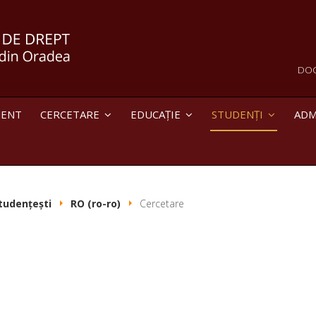
DO
MENT
CERCETARE
EDUCAȚIE
STUDENȚI
ADM
tudențești
RO (ro-ro)
Cercetare