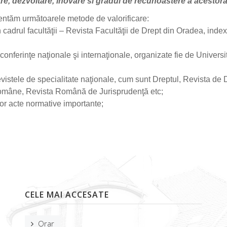
tare, dezvoltare, inovare si gradul de recunoastere a acestor
rezentăm următoarele metode de valorificare:
în cadrul facultăţii – Revista Facultăţii de Drept din Oradea, inde
, conferinţe naţionale şi internaţionale, organizate fie de Universi
 revistele de specialitate naţionale, cum sunt Dreptul, Revista de 
Române, Revista Română de Jurisprudenţă etc;
nor acte normative importante;
CELE MAI ACCESATE
Orar