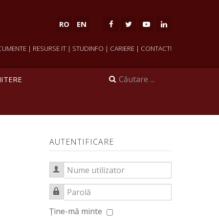
RO
EN
CUMENTE
|
RESURSE IT
|
STUDINFO
|
CARIERE
|
CONTACT!
ITERE
AUTENTIFICARE
Nume utilizator
Parolă
Ţine-mă minte