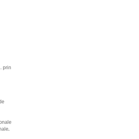
. prin
 de
ionale
onale
.