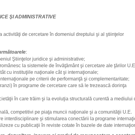
ICE ŞI ADMINISTRATIVE
ctivităţi de cercetare în domeniul dreptului şi al ştiinţelor
 următoarele
:
niul Ştiinţelor juridice şi administrative;
omânesc la sistemele de învăţământ şi cercetare ale ţărilor U.E
ât cu instituţiile naţionale cât şi internaţionale;
 internaţionale pe criterii de performanţă şi complementaritate;
eranzi) în programe de cercetare care să le trezească dorinţa
ietăţii în care trăim şi la evoluţia structurală curentă a mediului
nală, competitivi pe piaţa muncii naţionale şi a comunităţii U.E.
e interdisciplinare şi stimularea conectării la programe internaţ
lizeze cu publicaţii în reviste cotate în bazele de date internaţi