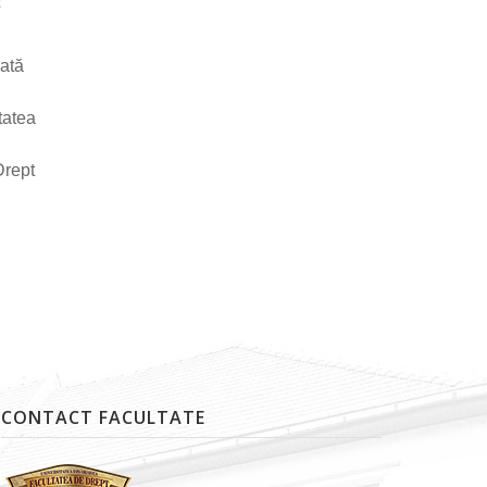
a
xată
tatea
Drept
CONTACT FACULTATE